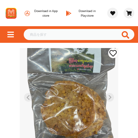
Download in App
Download in
store
Playstore