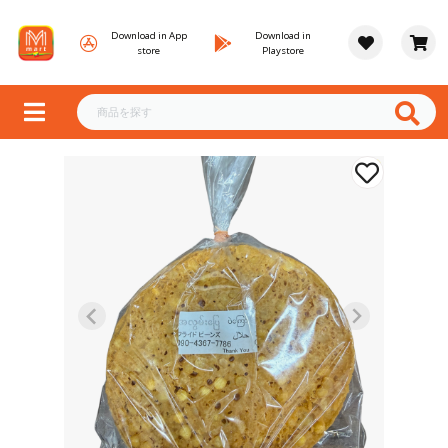
Download in App
Download in
store
Playstore