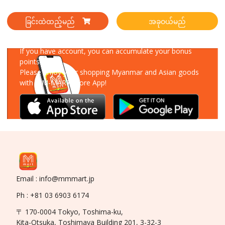
ခြင်းထဲထည့်မည်
အခုဝယ်မည်
Download Our App
If you have account, you can accumulate your bonus
points!
Please enjoy your shopping Myanmar and Asian goods
with MM-MART Store App!
Email : info@mmmart.jp
Ph : +81 03 6903 6174
〒 170-0004 Tokyo, Toshima-ku,
Kita-Otsuka, Toshimaya Building 201, 3-32-3