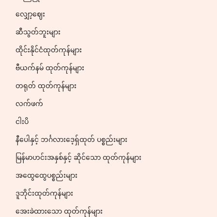
လျှော့ဈေး
ဆီသွတ်ဘူးများ
ထိုင်းနိုင်ငံထုတ်ကုန်များ
ဗီယက်နမ် ထုတ်ကုန်များ
တရုတ် ထုတ်ကုန်များ
လက်ဖက်
ငါးပိ
နီပေါနှင့် ဘင်္ဂလားဒေ့ရှ်ထုတ် ပစ္စည်းများ
မြန်မာဟင်းအနှစ်နှင့် ဆိုင်သော ထုတ်ကုန်များ
အထွေထွေပစ္စည်းများ
ဒူဘိုင်းထုတ်ကုန်များ
အေးခဲထားသော ထုတ်ကုန်များ