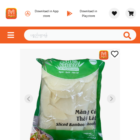
Download in App
Download in
store
Playstore