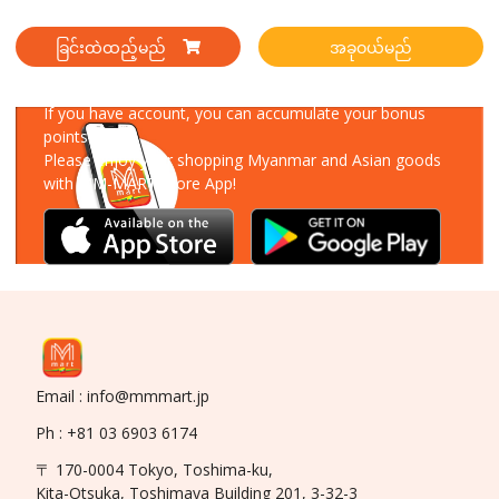
ခြင်းထဲထည့်မည်
အခုဝယ်မည်
Download Our App
If you have account, you can accumulate your bonus
points!
Please enjoy your shopping Myanmar and Asian goods
with MM-MART Store App!
Email : info@mmmart.jp
Ph : +81 03 6903 6174
〒 170-0004 Tokyo, Toshima-ku,
Kita-Otsuka, Toshimaya Building 201, 3-32-3