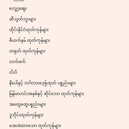
လျှော့ဈေး
ဆီသွတ်ဘူးများ
ထိုင်းနိုင်ငံထုတ်ကုန်များ
ဗီယက်နမ် ထုတ်ကုန်များ
တရုတ် ထုတ်ကုန်များ
လက်ဖက်
ငါးပိ
နီပေါနှင့် ဘင်္ဂလားဒေ့ရှ်ထုတ် ပစ္စည်းများ
မြန်မာဟင်းအနှစ်နှင့် ဆိုင်သော ထုတ်ကုန်များ
အထွေထွေပစ္စည်းများ
ဒူဘိုင်းထုတ်ကုန်များ
အေးခဲထားသော ထုတ်ကုန်များ