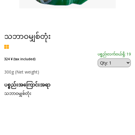
သဘာဝမျှစ်တုံး
ပစ္စည်းလက်ဝယ်ရှိ: 19
324 ¥ (tax included)
300g
(Net weight)
ပစ္စည်းအကြောင်းအရာ
သဘာဝမျှစ်တုံး