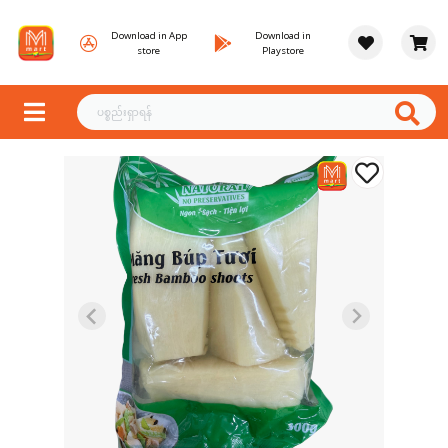
Download in App
Download in
store
Playstore