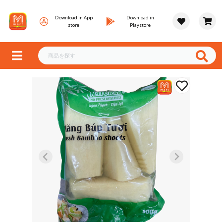
Download in App
Download in
store
Playstore