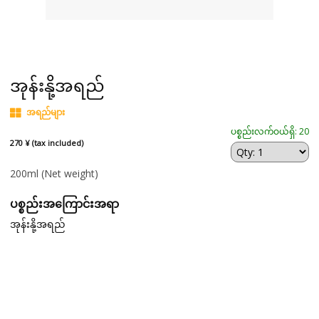
အုန်းနို့အရည်
အရည်များ
ပစ္စည်းလက်ဝယ်ရှိ: 20
270 ¥ (tax included)
200ml
(Net weight)
ပစ္စည်းအကြောင်းအရာ
အုန်းနို့အရည်