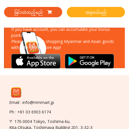
ခြင်းထဲထည့်မည်
အခုဝယ်မည်
Download Our App
If you have account, you can accumulate your bonus
points!
Please enjoy your shopping Myanmar and Asian goods
with MM-MART Store App!
Email : info@mmmart.jp
Ph : +81 03 6903 6174
〒 170-0004 Tokyo, Toshima-ku,
Kita-Otsuka, Toshimaya Building 201, 3-32-3