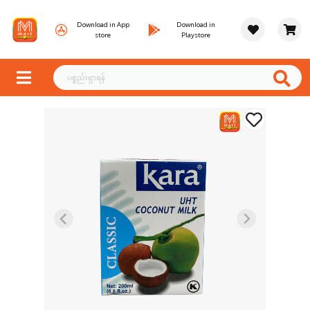
Download in App
Download in
store
Playstore