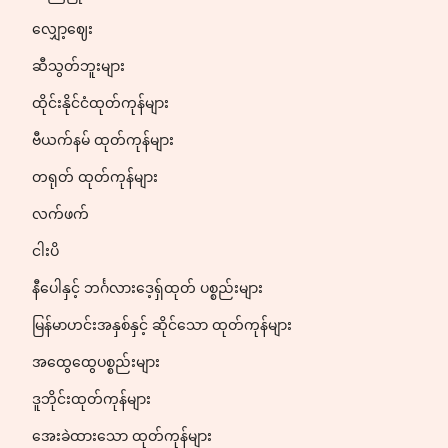
လျှော့ဈေး
ဆီသွတ်ဘူးများ
ထိုင်းနိုင်ငံထုတ်ကုန်များ
ဗီယက်နမ် ထုတ်ကုန်များ
တရုတ် ထုတ်ကုန်များ
လက်ဖက်
ငါးပိ
နီပေါနှင့် ဘင်္ဂလားဒေ့ရှ်ထုတ် ပစ္စည်းများ
မြန်မာဟင်းအနှစ်နှင့် ဆိုင်သော ထုတ်ကုန်များ
အထွေထွေပစ္စည်းများ
ဒူဘိုင်းထုတ်ကုန်များ
အေးခဲထားသော ထုတ်ကုန်များ