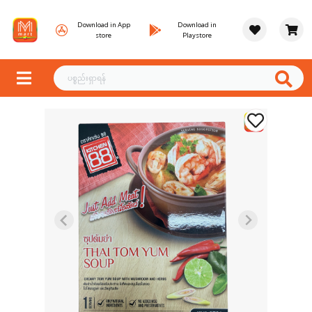
Download in App
Download in
store
Playstore