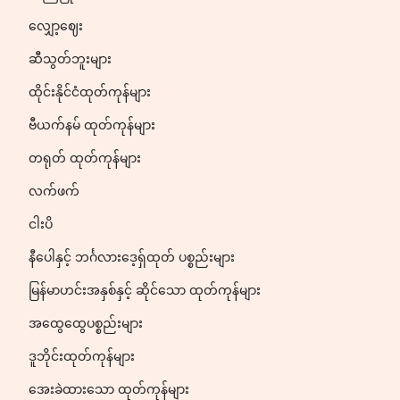
လျှော့ဈေး
ဆီသွတ်ဘူးများ
ထိုင်းနိုင်ငံထုတ်ကုန်များ
ဗီယက်နမ် ထုတ်ကုန်များ
တရုတ် ထုတ်ကုန်များ
လက်ဖက်
ငါးပိ
နီပေါနှင့် ဘင်္ဂလားဒေ့ရှ်ထုတ် ပစ္စည်းများ
မြန်မာဟင်းအနှစ်နှင့် ဆိုင်သော ထုတ်ကုန်များ
အထွေထွေပစ္စည်းများ
ဒူဘိုင်းထုတ်ကုန်များ
အေးခဲထားသော ထုတ်ကုန်များ