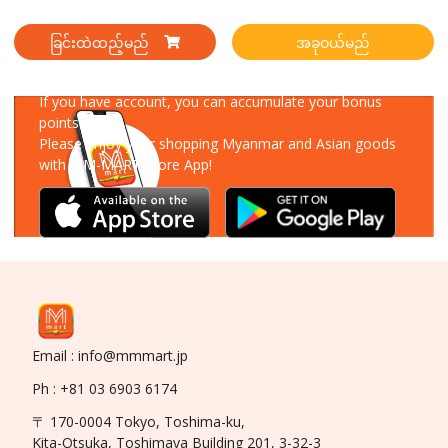
ခြင်းထဲထည့်မည်
အခုဝယ်မည်
Download Our App
If you have account, you can accumulate your bonus
points!
Please enjoy your shopping Myanmar and Asian goods
with MM-MART Store App!
Email : info@mmmart.jp
Ph : +81 03 6903 6174
〒 170-0004 Tokyo, Toshima-ku,
Kita-Otsuka, Toshimaya Building 201, 3-32-3