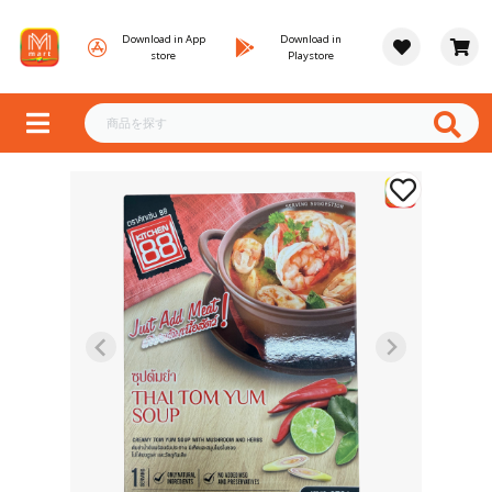
Download in App
Download in
store
Playstore