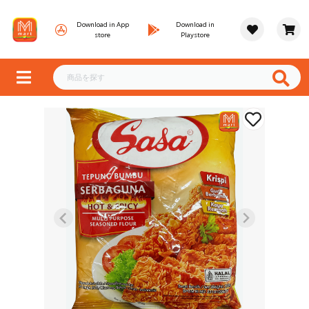
Download in App
Download in
store
Playstore