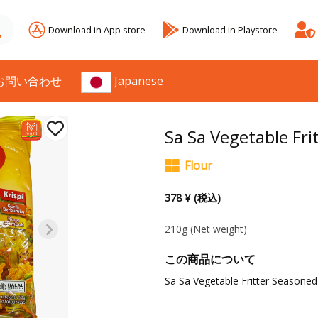
Download in App store
Download in Playstore
お問い合わせ
Japanese
Sa Sa Vegetable Fri
Flour
378 ¥ (税込)
210g
(Net weight)
この商品について
Sa Sa Vegetable Fritter Seasoned