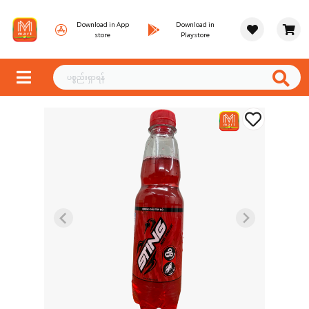
Download in App
Download in
store
Playstore