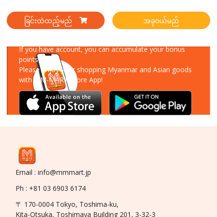
ခြင်းထဲထည့်မည်
အခုဝယ်မည်
Download Our App
If you have account, you can accumulate your bonus
points!
Please enjoy your shopping Myanmar and Asian goods
with MM-MART Store App!
Email : info@mmmart.jp
Ph : +81 03 6903 6174
〒 170-0004 Tokyo, Toshima-ku,
Kita-Otsuka, Toshimaya Building 201, 3-32-3