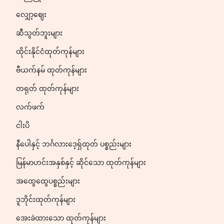
လျှော့ဈေး
ဆီသွတ်ဘူးများ
ထိုင်းနိုင်ငံထုတ်ကုန်များ
ဗီယက်နမ် ထုတ်ကုန်များ
တရုတ် ထုတ်ကုန်များ
လက်ဖက်
ငါးပိ
နီပေါနှင့် ဘင်္ဂလားဒေ့ရှ်ထုတ် ပစ္စည်းများ
မြန်မာဟင်းအနှစ်နှင့် ဆိုင်သော ထုတ်ကုန်များ
အထွေထွေပစ္စည်းများ
ဒူဘိုင်းထုတ်ကုန်များ
အေးခဲထားသော ထုတ်ကုန်များ