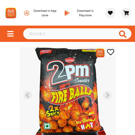
Download in App
Download in
store
Playstore