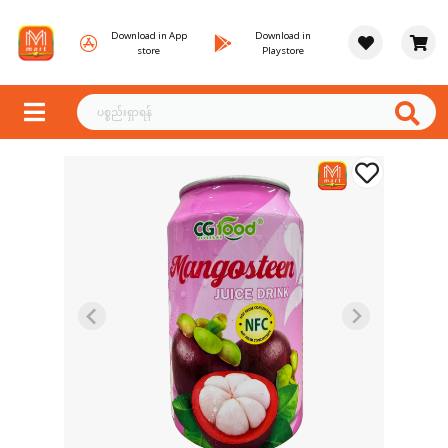
Download in App
Download in
store
Playstore