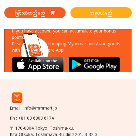
ခြင်းထဲထည့်မည်
အခုဝယ်မည်
Download Our App
If you have account, you can accumulate your bonus
points!
Please enjoy your shopping Myanmar and Asian goods
with MM-MART Store App!
Email : info@mmmart.jp
Ph : +81 03 6903 6174
〒 170-0004 Tokyo, Toshima-ku,
Kita-Otsuka, Toshimaya Building 201, 3-32-3