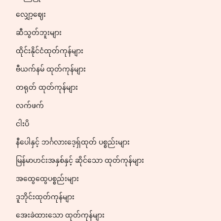
လျှော့ဈေး
ဆီသွတ်ဘူးများ
ထိုင်းနိုင်ငံထုတ်ကုန်များ
ဗီယက်နမ် ထုတ်ကုန်များ
တရုတ် ထုတ်ကုန်များ
လက်ဖက်
ငါးပိ
နီပေါနှင့် ဘင်္ဂလားဒေ့ရှ်ထုတ် ပစ္စည်းများ
မြန်မာဟင်းအနှစ်နှင့် ဆိုင်သော ထုတ်ကုန်များ
အထွေထွေပစ္စည်းများ
ဒူဘိုင်းထုတ်ကုန်များ
အေးခဲထားသော ထုတ်ကုန်များ