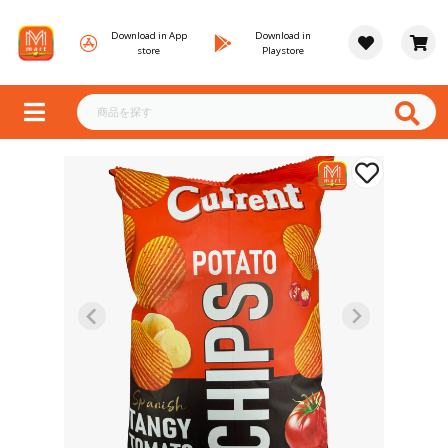
Download in App
Download in
store
Playstore