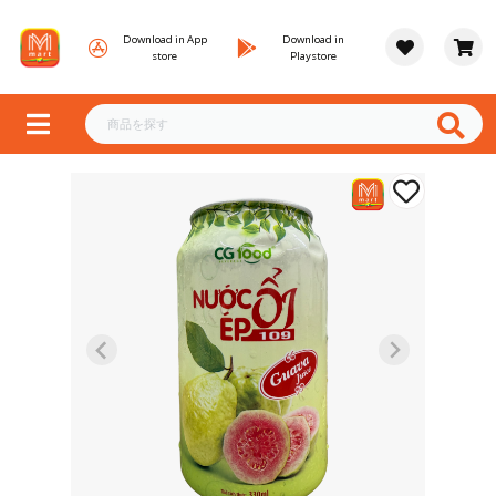
Download in App
Download in
store
Playstore