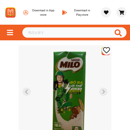
Download in App
Download in
store
Playstore