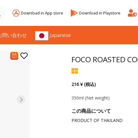
Download in App store
Download in Playstore
お問い合わせ
Japanese
FOCO ROASTED CO
216 ¥ (税込)
350ml
(Net weight)
この商品について
PRODUCT OF THAILAND