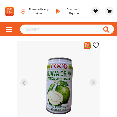
Download in App
Download in
store
Playstore