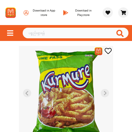
Download in App
Download in
store
Playstore