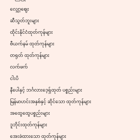
လျှော့ဈေး
ဆီသွတ်ဘူးများ
ထိုင်းနိုင်ငံထုတ်ကုန်များ
ဗီယက်နမ် ထုတ်ကုန်များ
တရုတ် ထုတ်ကုန်များ
လက်ဖက်
ငါးပိ
နီပေါနှင့် ဘင်္ဂလားဒေ့ရှ်ထုတ် ပစ္စည်းများ
မြန်မာဟင်းအနှစ်နှင့် ဆိုင်သော ထုတ်ကုန်များ
အထွေထွေပစ္စည်းများ
ဒူဘိုင်းထုတ်ကုန်များ
အေးခဲထားသော ထုတ်ကုန်များ