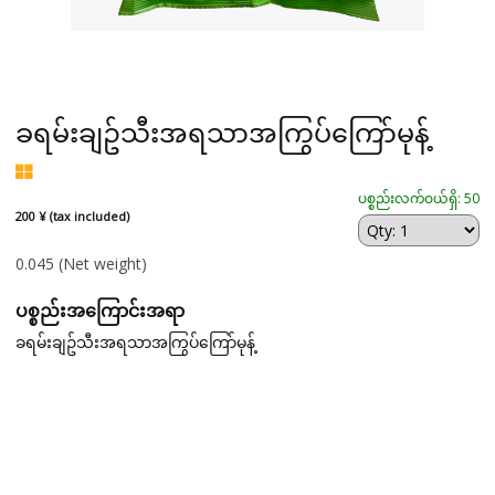
ခရမ်းချဥ်သီးအရသာအကြွပ်ကြော်မုန့်
ပစ္စည်းလက်ဝယ်ရှိ: 50
200 ¥ (tax included)
0.045
(Net weight)
ပစ္စည်းအကြောင်းအရာ
ခရမ်းချဥ်သီးအရသာအကြွပ်ကြော်မုန့်