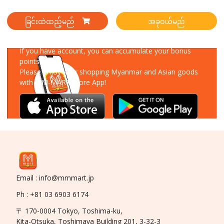
ခြင်းထဲထည့်မည်
အခုဝယ်မည်
Download Our App
If you have account, you can accumulate your bonus
points!
Please enjoy your shopping Myanmar and Asian goods
with MM-MART Store App!
Email : info@mmmart.jp
Ph : +81 03 6903 6174
〒 170-0004 Tokyo, Toshima-ku,
Kita-Otsuka, Toshimaya Building 201, 3-32-3