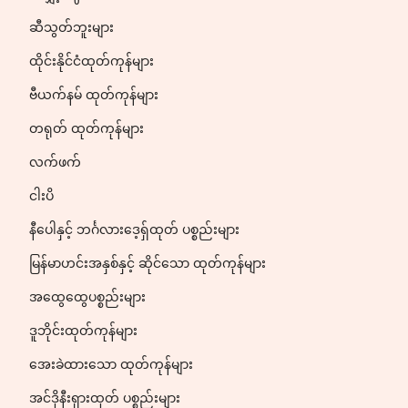
ဆီသွတ်ဘူးများ
ထိုင်းနိုင်ငံထုတ်ကုန်များ
ဗီယက်နမ် ထုတ်ကုန်များ
တရုတ် ထုတ်ကုန်များ
လက်ဖက်
ငါးပိ
နီပေါနှင့် ဘင်္ဂလားဒေ့ရှ်ထုတ် ပစ္စည်းများ
မြန်မာဟင်းအနှစ်နှင့် ဆိုင်သော ထုတ်ကုန်များ
အထွေထွေပစ္စည်းများ
ဒူဘိုင်းထုတ်ကုန်များ
အေးခဲထားသော ထုတ်ကုန်များ
အင်ဒိုနီးရှားထုတ် ပစ္စည်းများ