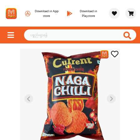
Download in App
Download in
store
Playstore