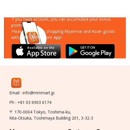
Download Our App
If you have account, you can accumulate your bonus
points!
Please enjoy your shopping Myanmar and Asian goods
with MM-MART Store App!
Email : info@mmmart.jp
Ph : +81 03 6903 6174
〒 170-0004 Tokyo, Toshima-ku,
Kita-Otsuka, Toshimaya Building 201, 3-32-3