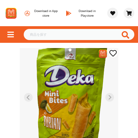
Download in App
Download in
store
Playstore