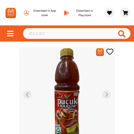
Download in App
Download in
store
Playstore