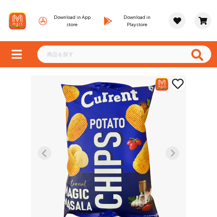
Download in App
Download in
store
Playstore