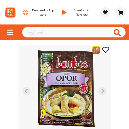
Download in App
Download in
store
Playstore