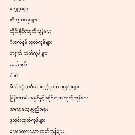
လျှော့ဈေး
ဆီသွတ်ဘူးများ
ထိုင်းနိုင်ငံထုတ်ကုန်များ
ဗီယက်နမ် ထုတ်ကုန်များ
တရုတ် ထုတ်ကုန်များ
လက်ဖက်
ငါးပိ
နီပေါနှင့် ဘင်္ဂလားဒေ့ရှ်ထုတ် ပစ္စည်းများ
မြန်မာဟင်းအနှစ်နှင့် ဆိုင်သော ထုတ်ကုန်များ
အထွေထွေပစ္စည်းများ
ဒူဘိုင်းထုတ်ကုန်များ
အေးခဲထားသော ထုတ်ကုန်များ