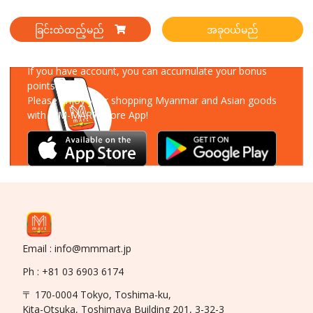
ခြင်းထဲထည့်မည်
အခုဝယ်မည်
Download Our App
If you have account, you can accumulate your bonus
points!
Please enjoy your shopping Myanmar and Asian goods
with MM-MART Store App!
Email : info@mmmart.jp
Ph : +81 03 6903 6174
〒 170-0004 Tokyo, Toshima-ku,
Kita-Otsuka, Toshimaya Building 201, 3-32-3