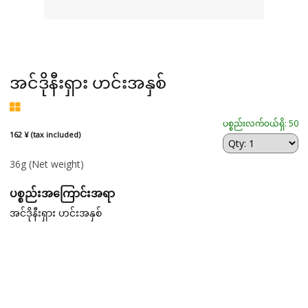
အင်ဒိုနီးရှား ဟင်းအနှစ်
ပစ္စည်းလက်ဝယ်ရှိ: 50
162 ¥ (tax included)
36g
(Net weight)
ပစ္စည်းအကြောင်းအရာ
အင်ဒိုနီးရှား ဟင်းအနှစ်