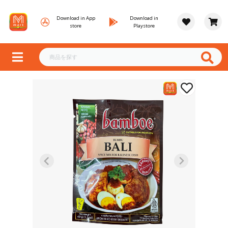
Download in App
Download in
store
Playstore