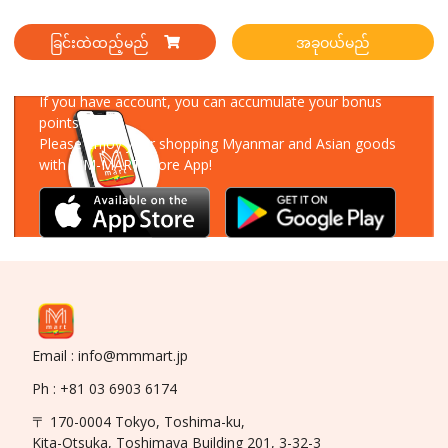
ခြင်းထဲထည့်မည်
အခုဝယ်မည်
Download Our App
If you have account, you can accumulate your bonus
points!
Please enjoy your shopping Myanmar and Asian goods
with MM-MART Store App!
Email : info@mmmart.jp
Ph : +81 03 6903 6174
〒 170-0004 Tokyo, Toshima-ku,
Kita-Otsuka, Toshimaya Building 201, 3-32-3