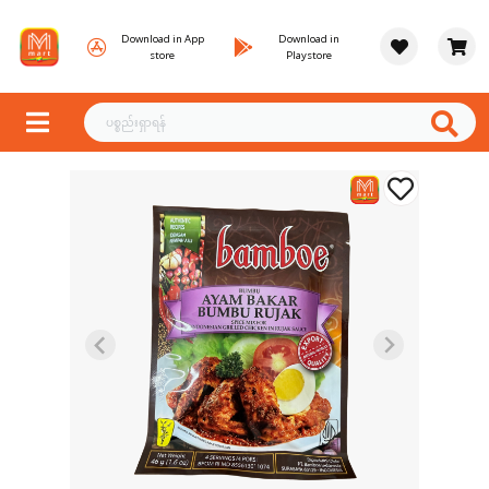
Download in App
Download in
store
Playstore