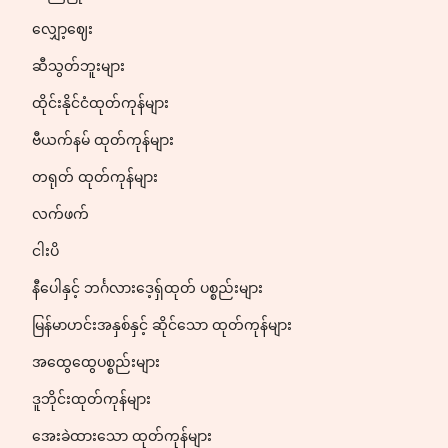
လျှော့ဈေး
ဆီသွတ်ဘူးများ
ထိုင်းနိုင်ငံထုတ်ကုန်များ
ဗီယက်နမ် ထုတ်ကုန်များ
တရုတ် ထုတ်ကုန်များ
လက်ဖက်
ငါးပိ
နီပေါနှင့် ဘင်္ဂလားဒေ့ရှ်ထုတ် ပစ္စည်းများ
မြန်မာဟင်းအနှစ်နှင့် ဆိုင်သော ထုတ်ကုန်များ
အထွေထွေပစ္စည်းများ
ဒူဘိုင်းထုတ်ကုန်များ
အေးခဲထားသော ထုတ်ကုန်များ