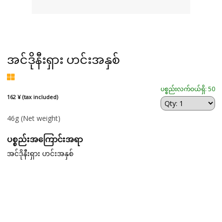
အင်ဒိုနီးရှား ဟင်းအနှစ်
ပစ္စည်းလက်ဝယ်ရှိ: 50
162 ¥ (tax included)
46g
(Net weight)
ပစ္စည်းအကြောင်းအရာ
အင်ဒိုနီးရှား ဟင်းအနှစ်