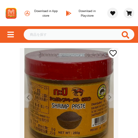
Download in App
Download in
store
Playstore