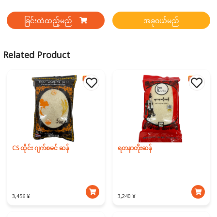
ခြင်းထဲထည့်မည်
အခုဝယ်မည်
Related Product
CS ထိုင်း ဂျက်စမင် ဆန်
ရတနာတိုးဆန်
3,456 ¥
3,240 ¥