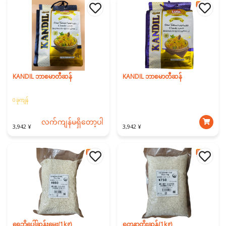
KANDIL ဘာစမာတီဆန်
KANDIL ဘာစမာတီဆန်
0 ခုကျန်
လက်ကျန်မရှိတော့ပါ
3,942 ¥
3,942 ¥
ရွှေဘိုပေါ်ဆန်းမွှေး(1kg)
ရတနာတိုးဆန်(1kg)