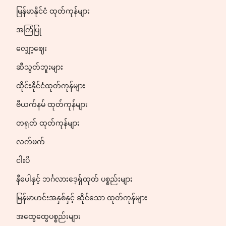
မြန်မာနိုင်ငံ ထုတ်ကုန်များ
အကြံပြု
လျှော့ဈေး
ဆီသွတ်ဘူးများ
ထိုင်းနိုင်ငံထုတ်ကုန်များ
ဗီယက်နမ် ထုတ်ကုန်များ
တရုတ် ထုတ်ကုန်များ
လက်ဖက်
ငါးပိ
နီပေါနှင့် ဘင်္ဂလားဒေ့ရှ်ထုတ် ပစ္စည်းများ
မြန်မာဟင်းအနှစ်နှင့် ဆိုင်သော ထုတ်ကုန်များ
အထွေထွေပစ္စည်းများ