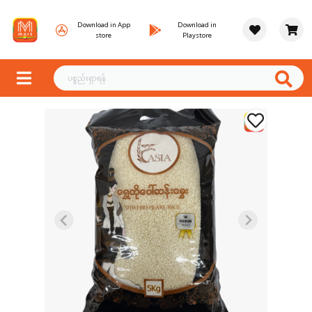
Download in App
Download in
store
Playstore