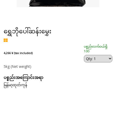
ရွှေဘိုပေါ်ဆန်းမွှေး
ပစ္စည်းလက်ဝယ်ရှိ:
100
4,266 ¥ (tax included)
5kg
(Net weight)
ပစ္စည်းအကြောင်းအရာ
မြန်မာ့ထုတ်ကုန်