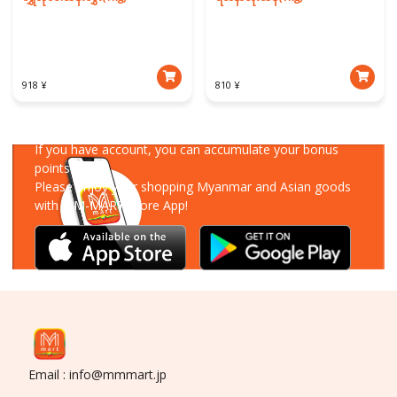
918 ¥
810 ¥
Download Our App
If you have account, you can accumulate your bonus
points!
Please enjoy your shopping Myanmar and Asian goods
with MM-MART Store App!
Email : info@mmmart.jp