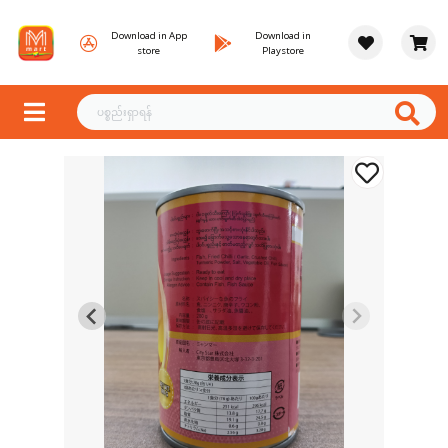
Download in App
Download in
store
Playstore