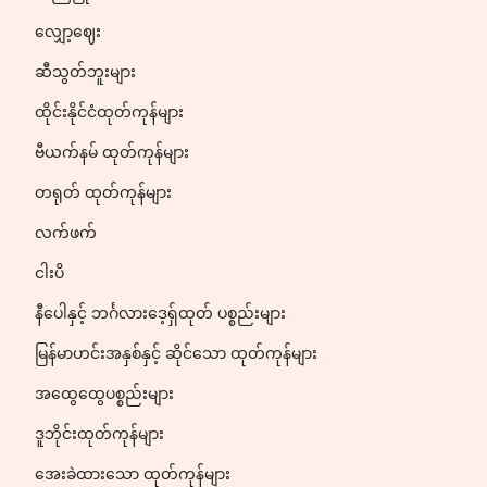
လျှော့ဈေး
ဆီသွတ်ဘူးများ
ထိုင်းနိုင်ငံထုတ်ကုန်များ
ဗီယက်နမ် ထုတ်ကုန်များ
တရုတ် ထုတ်ကုန်များ
လက်ဖက်
ငါးပိ
နီပေါနှင့် ဘင်္ဂလားဒေ့ရှ်ထုတ် ပစ္စည်းများ
မြန်မာဟင်းအနှစ်နှင့် ဆိုင်သော ထုတ်ကုန်များ
အထွေထွေပစ္စည်းများ
ဒူဘိုင်းထုတ်ကုန်များ
အေးခဲထားသော ထုတ်ကုန်များ