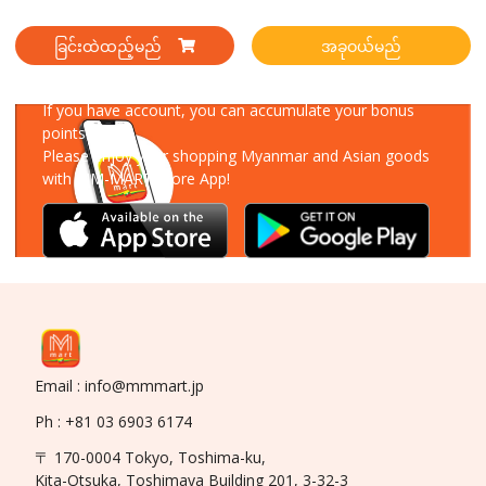
ခြင်းထဲထည့်မည်
အခုဝယ်မည်
Download Our App
If you have account, you can accumulate your bonus
points!
Please enjoy your shopping Myanmar and Asian goods
with MM-MART Store App!
Email : info@mmmart.jp
Ph : +81 03 6903 6174
〒 170-0004 Tokyo, Toshima-ku,
Kita-Otsuka, Toshimaya Building 201, 3-32-3