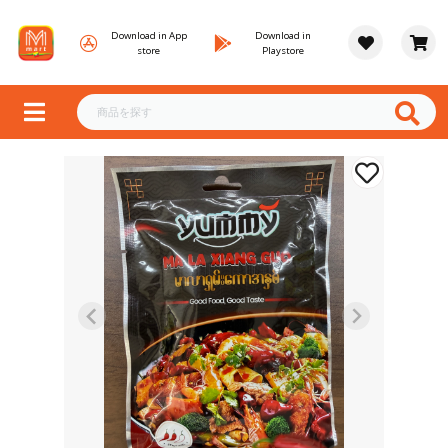
Download in App
Download in
store
Playstore