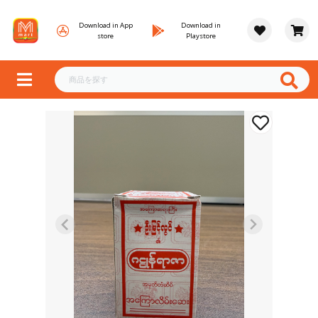
Download in App
Download in
store
Playstore