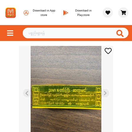
Download in App
Download in
store
Playstore