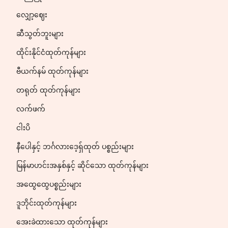
လျှော့ဈေး
ဆီသွတ်ဘူးများ
ထိုင်းနိုင်ငံထုတ်ကုန်များ
ဗီယက်နမ် ထုတ်ကုန်များ
တရုတ် ထုတ်ကုန်များ
လက်ဖက်
ငါးပိ
နီပေါနှင့် ဘင်္ဂလားဒေ့ရှ်ထုတ် ပစ္စည်းများ
မြန်မာဟင်းအနှစ်နှင့် ဆိုင်သော ထုတ်ကုန်များ
အထွေထွေပစ္စည်းများ
ဒူဘိုင်းထုတ်ကုန်များ
အေးခဲထားသော ထုတ်ကုန်များ