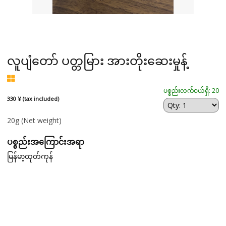
လူပျံတော် ပတ္တမြား အားတိုးဆေးမှုန့်
ပစ္စည်းလက်ဝယ်ရှိ: 20
330 ¥ (tax included)
20g
(Net weight)
ပစ္စည်းအကြောင်းအရာ
မြန်မာ့ထုတ်ကုန်