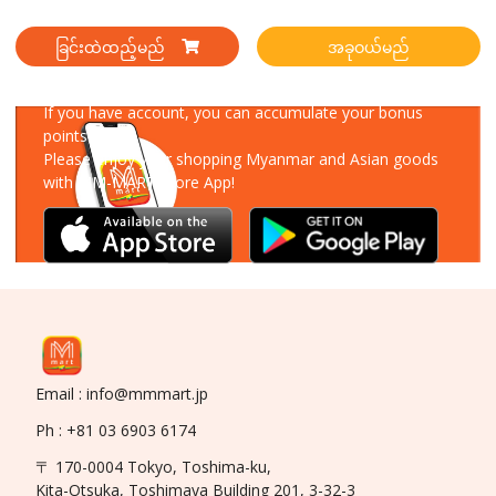
ခြင်းထဲထည့်မည်
အခုဝယ်မည်
Download Our App
If you have account, you can accumulate your bonus
points!
Please enjoy your shopping Myanmar and Asian goods
with MM-MART Store App!
Email : info@mmmart.jp
Ph : +81 03 6903 6174
〒 170-0004 Tokyo, Toshima-ku,
Kita-Otsuka, Toshimaya Building 201, 3-32-3