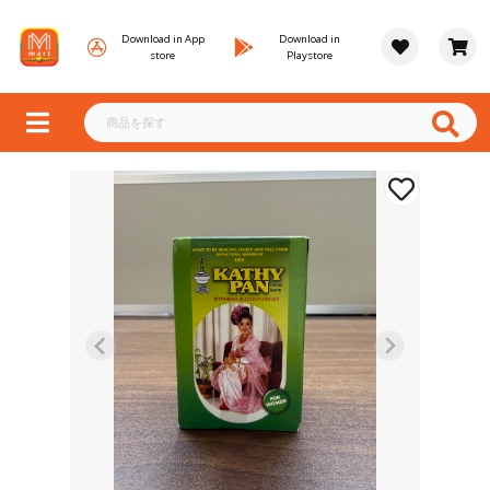
Download in App
Download in
store
Playstore