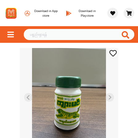
Download in App
Download in
store
Playstore