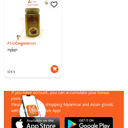
A1ဟင်းမွှေးမဆလာ
အမှုန့်များ
324 ¥
Download Our App
If you have account, you can accumulate your bonus
points!
Please enjoy your shopping Myanmar and Asian goods
with MM-MART Store App!