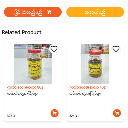
ခြင်းထဲထည့်မည်
အခုဝယ်မည်
Related Product
ကုလားလေးမဆလာ 80g
ကုလားလေးမဆလာ 40g
ဟင်းခတ်အမွှေးအကြိုင်များ
ဟင်းခတ်အမွှေးအကြိုင်များ
378 ¥
324 ¥