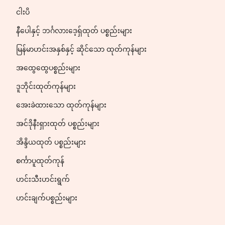
ငါးပိ
နီပေါနှင့် ဘင်္ဂလားဒေ့ရှ်ထုတ် ပစ္စည်းများ
မြန်မာဟင်းအနှစ်နှင့် ဆိုင်သော ထုတ်ကုန်များ
အထွေထွေပစ္စည်းများ
ဒူဘိုင်းထုတ်ကုန်များ
အေးခဲထားသော ထုတ်ကုန်များ
အင်ဒိုနီးရှားထုတ် ပစ္စည်းများ
အိန္ဒိယထုတ် ပစ္စည်းများ
စင်္ကာပူထုတ်ကုန်
ဟင်းသီးဟင်းရွက်
ဟင်းချက်ပစ္စည်းများ