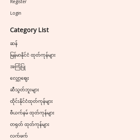
Register
Login
Category List
ဆန်
မြန်မာနိုင်ငံ ထုတ်ကုန်များ
အကြံပြု
လျှော့ဈေး
ဆီသွတ်ဘူးများ
ထိုင်းနိုင်ငံထုတ်ကုန်များ
ဗီယက်နမ် ထုတ်ကုန်များ
တရုတ် ထုတ်ကုန်များ
လက်ဖက်