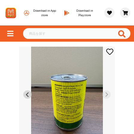
Download in App
Download in
store
Playstore