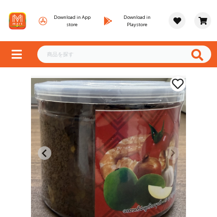
Download in App
Download in
store
Playstore