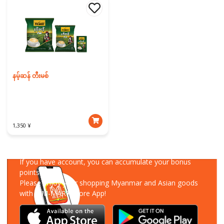
နမ့်ဆန် တီးမစ်
1,350 ¥
Download Our App
If you have account, you can accumulate your bonus
points!
Please enjoy your shopping Myanmar and Asian goods
with MM-MART Store App!