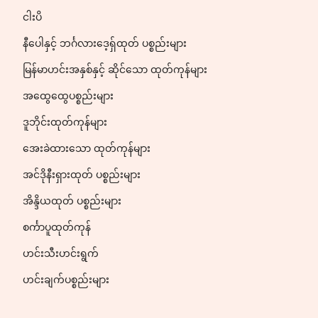
ငါးပိ
နီပေါနှင့် ဘင်္ဂလားဒေ့ရှ်ထုတ် ပစ္စည်းများ
မြန်မာဟင်းအနှစ်နှင့် ဆိုင်သော ထုတ်ကုန်များ
အထွေထွေပစ္စည်းများ
ဒူဘိုင်းထုတ်ကုန်များ
အေးခဲထားသော ထုတ်ကုန်များ
အင်ဒိုနီးရှားထုတ် ပစ္စည်းများ
အိန္ဒိယထုတ် ပစ္စည်းများ
စင်္ကာပူထုတ်ကုန်
ဟင်းသီးဟင်းရွက်
ဟင်းချက်ပစ္စည်းများ