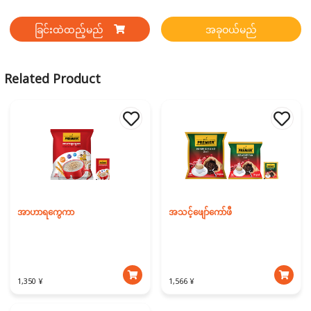
ခြင်းထဲထည့်မည်
အခုဝယ်မည်
Related Product
အာဟာရကွေကာ
အသင့်ဖျော်ကော်ဖီ
1,350 ¥
1,566 ¥