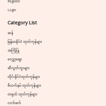
Register
Login
Category List
ဆန်
မြန်မာနိုင်ငံ ထုတ်ကုန်များ
အကြံပြု
လျှော့ဈေး
ဆီသွတ်ဘူးများ
ထိုင်းနိုင်ငံထုတ်ကုန်များ
ဗီယက်နမ် ထုတ်ကုန်များ
တရုတ် ထုတ်ကုန်များ
လက်ဖက်