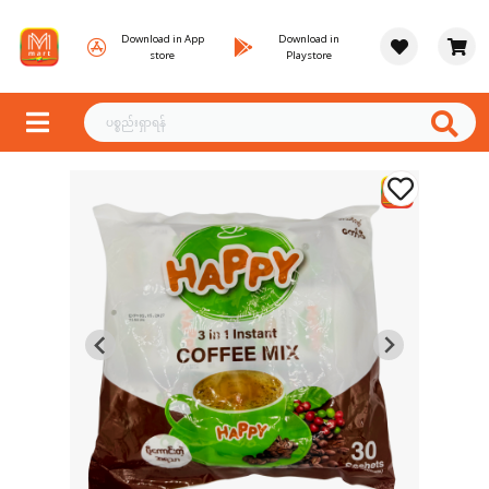
Download in App
Download in
store
Playstore