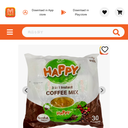
Download in App
Download in
store
Playstore