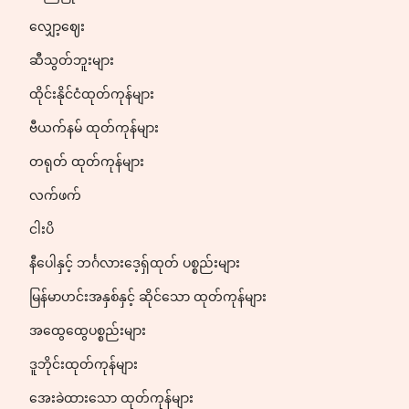
လျှော့ဈေး
ဆီသွတ်ဘူးများ
ထိုင်းနိုင်ငံထုတ်ကုန်များ
ဗီယက်နမ် ထုတ်ကုန်များ
တရုတ် ထုတ်ကုန်များ
လက်ဖက်
ငါးပိ
နီပေါနှင့် ဘင်္ဂလားဒေ့ရှ်ထုတ် ပစ္စည်းများ
မြန်မာဟင်းအနှစ်နှင့် ဆိုင်သော ထုတ်ကုန်များ
အထွေထွေပစ္စည်းများ
ဒူဘိုင်းထုတ်ကုန်များ
အေးခဲထားသော ထုတ်ကုန်များ