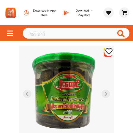
Download in App
Download in
store
Playstore