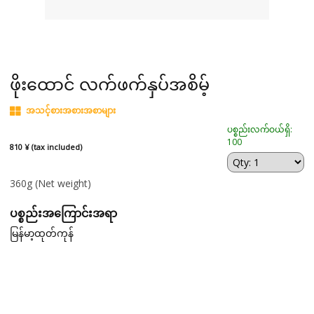
ဖိုးထောင် လက်ဖက်နှပ်အစိမ့်
အသင့်စားအစားအစာများ
ပစ္စည်းလက်ဝယ်ရှိ:
100
810 ¥ (tax included)
360g
(Net weight)
ပစ္စည်းအကြောင်းအရာ
မြန်မာ့ထုတ်ကုန်