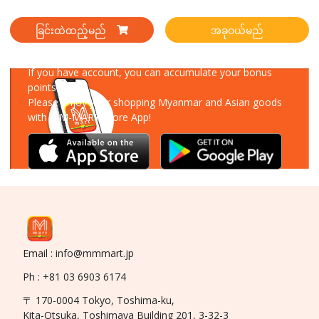
ခြင်းထဲထည့်မည်
အခုဝယ်မည်
Download Our App
If you have account, you can accumulate your bonus
points!
Please enjoy your shopping Myanmar and Asian goods
with MM-MART Store App!
Email : info@mmmart.jp
Ph : +81 03 6903 6174
〒 170-0004 Tokyo, Toshima-ku,
Kita-Otsuka, Toshimaya Building 201, 3-32-3