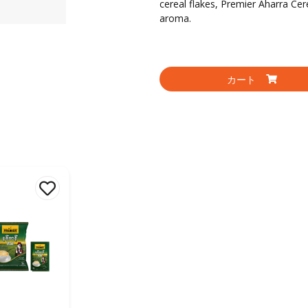
cereal flakes, Premier Aharra Cere
aroma.
カート