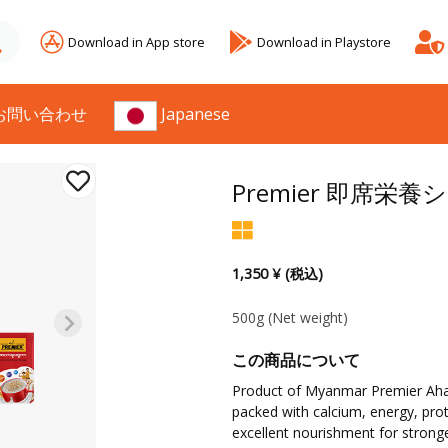
Download in App store
Download in Playstore
お問い合わせ
Japanese
Premier 即席栄
1,350 ¥ (税込)
500g
(Net weight)
この商品について
Product of Myanmar Premier Aharra
packed with calcium, energy, protei
excellent nourishment for stronge