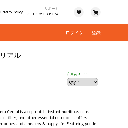
サポート
Privacy Policy
+81 03 6903 6174
ログイン
登録
養シリアル
在庫あり: 100
 Cereal is a top-notch, instant nutritious cereal
n, fiber, and other essential nutrition. It offers
r bones and a healthy & happy life. Featuring gentle