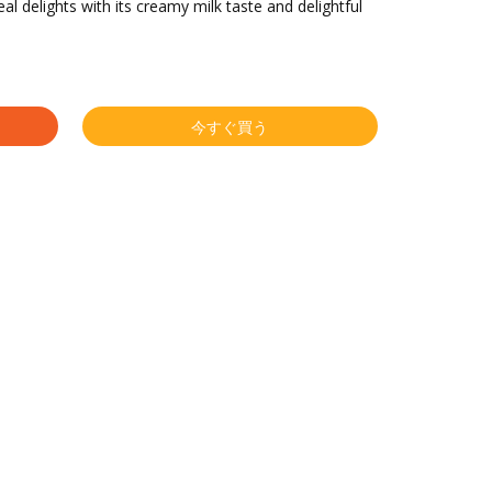
al delights with its creamy milk taste and delightful
今すぐ買う