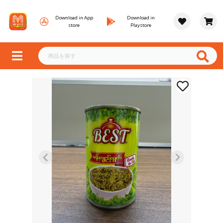
Download in App
Download in
store
Playstore