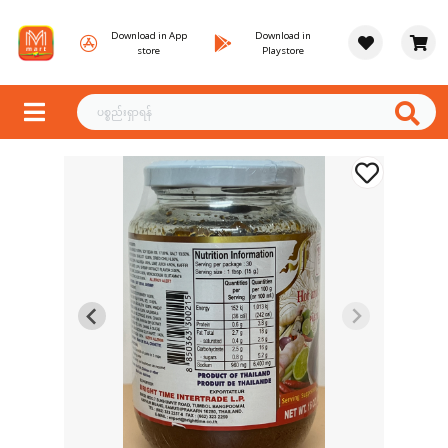
Download in App
Download in
store
Playstore