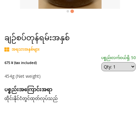
ချဉ်စပ်တုန်ရမ်းအနှစ်
အရသာအနှစ်များ
ပစ္စည်းလက်ဝယ်ရှိ: 50
675 ¥ (tax included)
454g
(Net weight)
ပစ္စည်းအကြောင်းအရာ
ထိုင်းနိုင်ငံတွင်ထုတ်လုပ်သည်