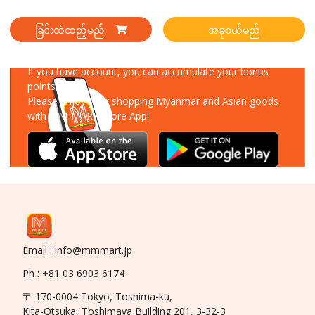
ခြင်းထဲထည့်မည်
အခုဝယ်မည်
Download Our App
If you have account, you can accumulate your bonus
points!
Please enjoy your shopping Myanmar and Asian goods
with MM-MART Store App!
Email : info@mmmart.jp
Ph : +81 03 6903 6174
〒 170-0004 Tokyo, Toshima-ku,
Kita-Otsuka, Toshimaya Building 201, 3-32-3