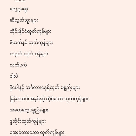
လျှော့ဈေး
ဆီသွတ်ဘူးများ
ထိုင်းနိုင်ငံထုတ်ကုန်များ
ဗီယက်နမ် ထုတ်ကုန်များ
တရုတ် ထုတ်ကုန်များ
လက်ဖက်
ငါးပိ
နီပေါနှင့် ဘင်္ဂလားဒေ့ရှ်ထုတ် ပစ္စည်းများ
မြန်မာဟင်းအနှစ်နှင့် ဆိုင်သော ထုတ်ကုန်များ
အထွေထွေပစ္စည်းများ
ဒူဘိုင်းထုတ်ကုန်များ
အေးခဲထားသော ထုတ်ကုန်များ