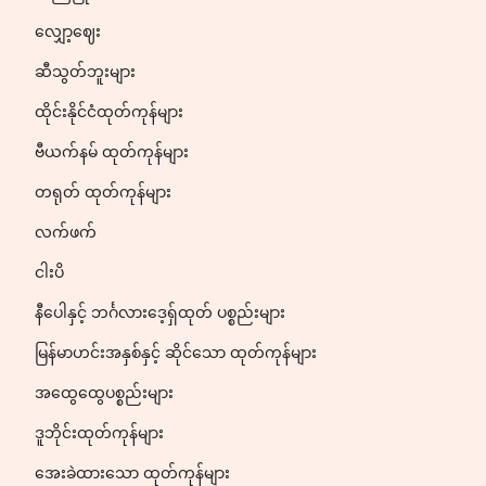
လျှော့ဈေး
ဆီသွတ်ဘူးများ
ထိုင်းနိုင်ငံထုတ်ကုန်များ
ဗီယက်နမ် ထုတ်ကုန်များ
တရုတ် ထုတ်ကုန်များ
လက်ဖက်
ငါးပိ
နီပေါနှင့် ဘင်္ဂလားဒေ့ရှ်ထုတ် ပစ္စည်းများ
မြန်မာဟင်းအနှစ်နှင့် ဆိုင်သော ထုတ်ကုန်များ
အထွေထွေပစ္စည်းများ
ဒူဘိုင်းထုတ်ကုန်များ
အေးခဲထားသော ထုတ်ကုန်များ