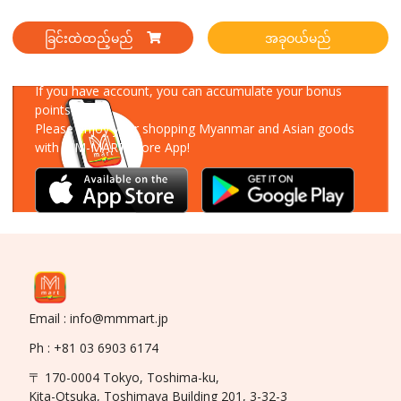
ခြင်းထဲထည့်မည်
အခုဝယ်မည်
Download Our App
If you have account, you can accumulate your bonus
points!
Please enjoy your shopping Myanmar and Asian goods
with MM-MART Store App!
Email : info@mmmart.jp
Ph : +81 03 6903 6174
〒 170-0004 Tokyo, Toshima-ku,
Kita-Otsuka, Toshimaya Building 201, 3-32-3