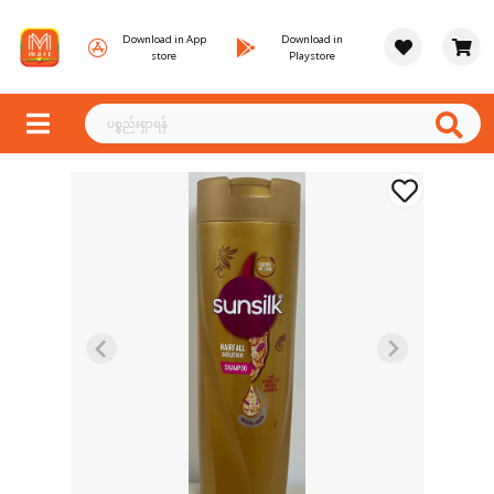
Download in App
Download in
store
Playstore