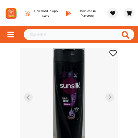
Download in App
Download in
store
Playstore