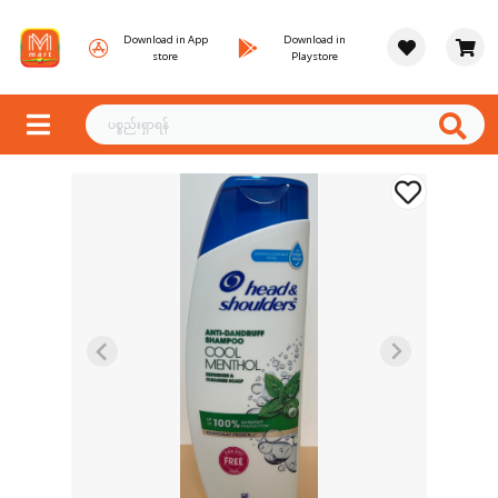
Download in App
Download in
store
Playstore