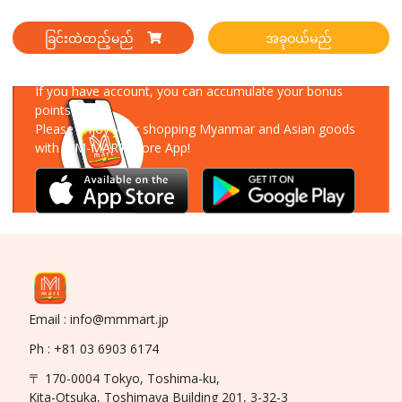
ခြင်းထဲထည့်မည်
အခုဝယ်မည်
Download Our App
If you have account, you can accumulate your bonus
points!
Please enjoy your shopping Myanmar and Asian goods
with MM-MART Store App!
Email : info@mmmart.jp
Ph : +81 03 6903 6174
〒 170-0004 Tokyo, Toshima-ku,
Kita-Otsuka, Toshimaya Building 201, 3-32-3