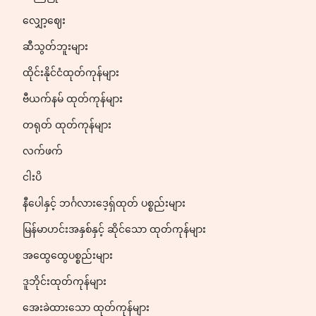
လျှော့ဈေး
ဆီသွတ်ဘူးများ
ထိုင်းနိုင်ငံထုတ်ကုန်များ
ဗီယက်နမ် ထုတ်ကုန်များ
တရုတ် ထုတ်ကုန်များ
လက်ဖက်
ငါးပိ
နီပေါနှင့် ဘင်္ဂလားဒေ့ရှ်ထုတ် ပစ္စည်းများ
မြန်မာဟင်းအနှစ်နှင့် ဆိုင်သော ထုတ်ကုန်များ
အထွေထွေပစ္စည်းများ
ဒူဘိုင်းထုတ်ကုန်များ
အေးခဲထားသော ထုတ်ကုန်များ