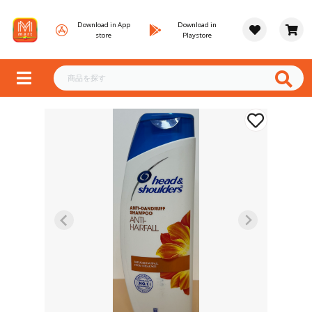
Download in App
Download in
store
Playstore