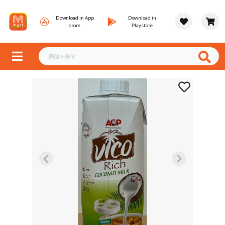
Download in App
Download in
store
Playstore