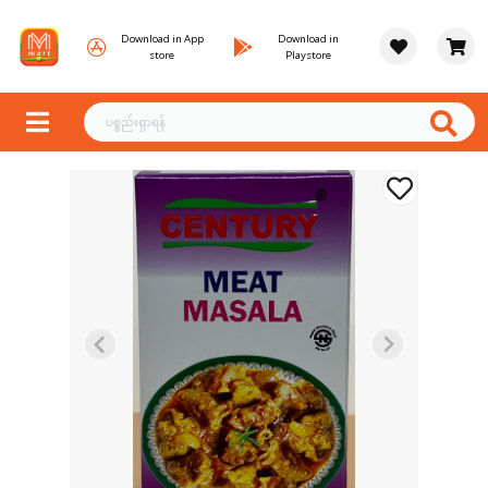
Download in App
Download in
store
Playstore