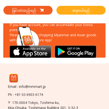
ခြင်းထဲထည့်မည်
အခုဝယ်မည်
Download Our App
If you have account, you can accumulate your bonus
points!
Please enjoy your shopping Myanmar and Asian goods
with MM-MART Store App!
Email : info@mmmart.jp
Ph : +81 03 6903 6174
〒 170-0004 Tokyo, Toshima-ku,
Kita-Otsuka, Toshimaya Building 201, 3-32-3