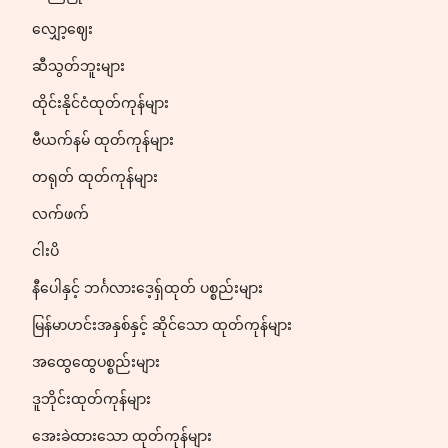
လျှော့ဈေး
ဆီသွတ်ဘူးများ
ထိုင်းနိုင်ငံထုတ်ကုန်များ
ဗီယက်နမ် ထုတ်ကုန်များ
တရုတ် ထုတ်ကုန်များ
လက်ဖက်
ငါးပိ
နီပေါနှင့် ဘင်္ဂလားဒေ့ရှ်ထုတ် ပစ္စည်းများ
မြန်မာဟင်းအနှစ်နှင့် ဆိုင်သော ထုတ်ကုန်များ
အထွေထွေပစ္စည်းများ
ဒူဘိုင်းထုတ်ကုန်များ
အေးခဲထားသော ထုတ်ကုန်များ