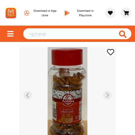
Download in App
Download in
store
Playstore