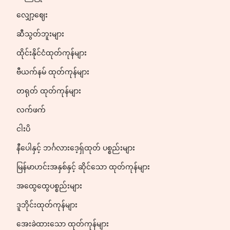
လျှော့ဈေး
ဆီသွတ်ဘူးများ
ထိုင်းနိုင်ငံထုတ်ကုန်များ
ဗီယက်နမ် ထုတ်ကုန်များ
တရုတ် ထုတ်ကုန်များ
လက်ဖက်
ငါးပိ
နီပေါနှင့် ဘင်္ဂလားဒေ့ရှ်ထုတ် ပစ္စည်းများ
မြန်မာဟင်းအနှစ်နှင့် ဆိုင်သော ထုတ်ကုန်များ
အထွေထွေပစ္စည်းများ
ဒူဘိုင်းထုတ်ကုန်များ
အေးခဲထားသော ထုတ်ကုန်များ