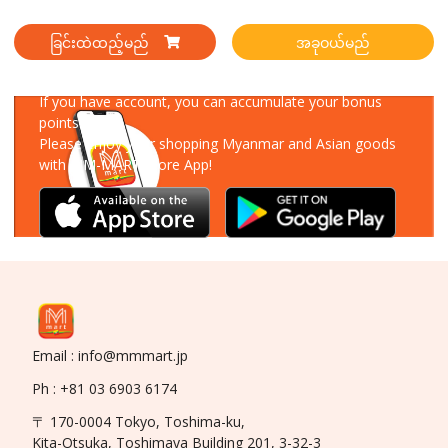
ခြင်းထဲထည့်မည်
အခုဝယ်မည်
Download Our App
If you have account, you can accumulate your bonus
points!
Please enjoy your shopping Myanmar and Asian goods
with MM-MART Store App!
Email : info@mmmart.jp
Ph : +81 03 6903 6174
〒 170-0004 Tokyo, Toshima-ku,
Kita-Otsuka, Toshimaya Building 201, 3-32-3