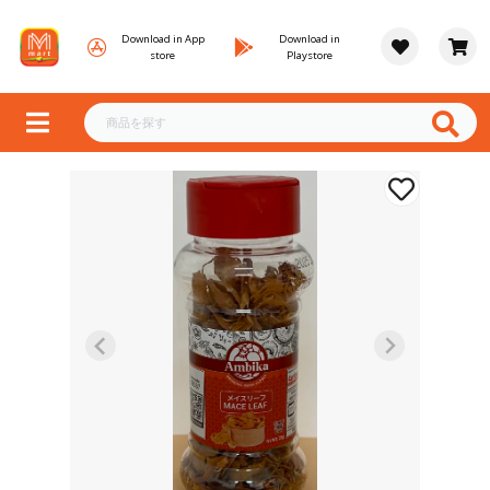
Download in App
Download in
store
Playstore